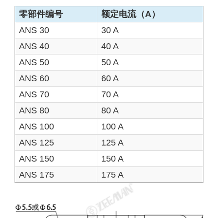
零部件编号
额定电流（A）
ANS 30
30 A
ANS 40
40 A
ANS 50
50 A
ANS 60
60 A
ANS 70
70 A
ANS 80
80 A
ANS 100
100 A
ANS 125
125 A
ANS 150
150 A
ANS 175
175 A